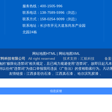
服务热线：400-1505-996
联系电话：138-7589-5996（刘总）
联系方式：158-0254-9099（刘总）
联系地址：长沙市开元大道东尚东产业园
北园24栋
网站地图HTML
|
网站地图XML
材料科技有限公司
All right reserved 技术支持：汇航科技 备
的“极限化违禁词”相关规定，且已竭力规避使用“违禁词”。故即日起凡
持以任何"违禁词”为借口举报我司违反《广告法》的变相勒索行为。凡访
友情链接：
江西多彩仿石漆
、
江西真石漆
、
哈尔滨乳胶漆
、
信息反馈