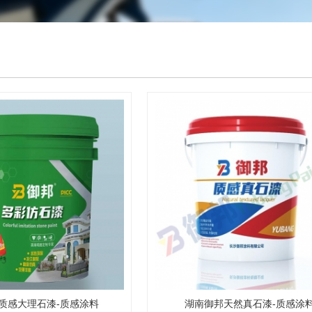
质感大理石漆-质感涂料
湖南御邦天然真石漆-质感涂