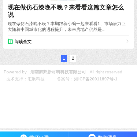
现在做仿石漆晚不晚？来看看这篇文章怎么
说
现在做仿石漆晚不晚？本期跟着小编一起来看看1、市场潜力巨
大随着中国城市化的进程提升，未来房地产仍然是...
阅读全文
1
2
Powered by
湖南御邦新材料科技有限公司
All right reserved
技术支持：汇航科技 备案号：
湘ICP备20011897号-1
免责声明:本网站全力支持关于《中华人民共和国广告法》实施的“极
限化违禁词”相关规定，且已竭力规避使用“违禁词”。故即日起凡本网
站任意页面含有极限化及其他相关“违禁词”介绍的文字或图片，一律
非本网站主观意愿并即刻失效，不支持以任何"违禁词”为借口举报我
司违反《广告法》的变相勒索行为。凡访客访问本网站，均表示认同
此条约！感谢配合！