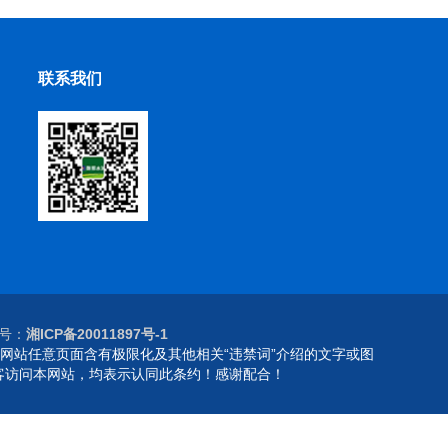
联系我们
案号：
湘ICP备20011897号-1
本网站任意页面含有极限化及其他相关“违禁词”介绍的文字或图
客访问本网站，均表示认同此条约！感谢配合！