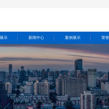
展示
新闻中心
案例展示
荣