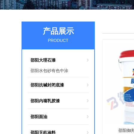
产品展示
PRODUCT
邵阳大理石漆
邵阳水包砂有色中涂
邵阳抗碱封闭底漆
邵阳内墙乳胶漆
邵阳面油
邵阳御
邵阳无机涂料