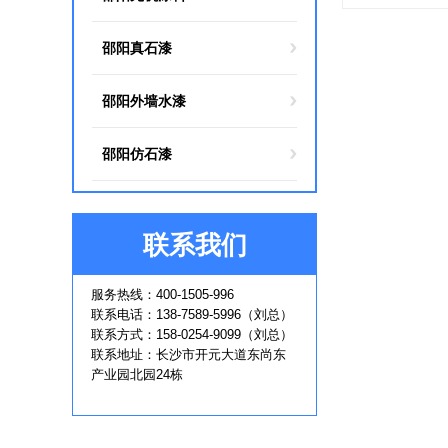
邵阳真石漆
邵阳外墙水漆
邵阳仿石漆
联系我们
服务热线：400-1505-996
联系电话：138-7589-5996（刘总）
联系方式：158-0254-9099（刘总）
联系地址：长沙市开元大道东尚东
产业园北园24栋