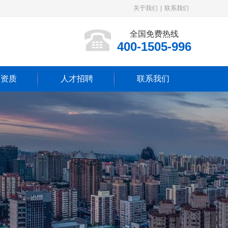
关于我们
|
联系我们
全国免费热线
400-1505-996
誉资质
人才招聘
联系我们