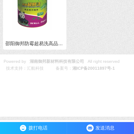
邵阳御邦防霉超易洗高品质内墙漆
Powered by
湖南御邦新材料科技有限公司
All right reserved
技术支持：汇航科技 备案号：
湘ICP备20011897号-1
免责声明:本网站全力支持关于《中华人民共和国广告法》实施的“极
限化违禁词”相关规定，且已竭力规避使用“违禁词”。故即日起凡本网
站任意页面含有极限化及其他相关“违禁词”介绍的文字或图片，一律
非本网站主观意愿并即刻失效，不支持以任何"违禁词”为借口举报我
司违反《广告法》的变相勒索行为。凡访客访问本网站，均表示认同
此条约！感谢配合！
拨打电话
发送消息