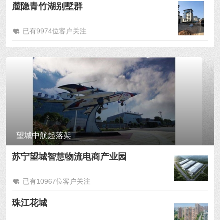
麓隐青竹湖别墅群
已有9974位客户关注
望城中航起落架
苏宁望城智慧物流电商产业园
已有10967位客户关注
珠江花城