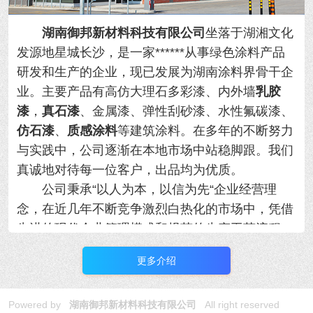
湖南御邦新材料科技有限公司
坐落于湖湘文化
发源地星城长沙，是一家******从事绿色涂料产品
研发和生产的企业，现已发展为湖南涂料界骨干企
业。主要产品有高仿大理石多彩漆、内外墙
乳胶
漆
，
真石漆
、金属漆、弹性刮砂漆、水性氟碳漆、
仿石漆
、
质感涂料
等建筑涂料。在多年的不断努力
与实践中，公司逐渐在本地市场中站稳脚跟。我们
真诚地对待每一位客户，出品均为优质。
公司秉承“以人为本，以信为先“企业经营理
念，在近几年不断竞争激烈白热化的市场中，凭借
先进的现代企业管理模式和规范的生产工艺流程，
使产品从设计、研发、制造、销售和服务都形成了
更多介绍
完善的管理体系，并且严把质量关，对于原材料的
引进严格把关，不断引进先进设备，打造自身完善
Powered by
湖南御邦新材料科技有限公司
All right reserved
的生产线，同时建立了自己的技术团队与施工团