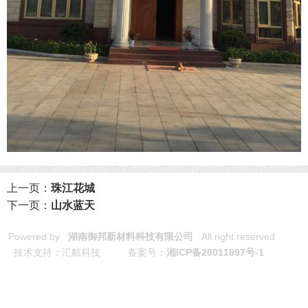
上一页：
珠江花城
下一页：
山水蓝天
Powered by
湖南御邦新材料科技有限公司
All right reserved
技术支持：汇航科技 备案号：
湘ICP备20011897号-1
免责声明:本网站全力支持关于《中华人民共和国广告法》实施的“极
限化违禁词”相关规定，且已竭力规避使用“违禁词”。故即日起凡本网
站任意页面含有极限化及其他相关“违禁词”介绍的文字或图片，一律