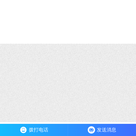
免责声明:本网站全力支持关于《中华人民共和国广告法》实施的“极
限化违禁词”相关规定，且已竭力规避使用“违禁词”。故即日起凡本网
站任意页面含有极限化及其他相关“违禁词”介绍的文字或图片，一律
非本网站主观意愿并即刻失效，不支持以任何"违禁词”为借口举报我
司违反《广告法》的变相勒索行为。凡访客访问本网站，均表示认同
此条约！感谢配合！
拨打电话
发送消息